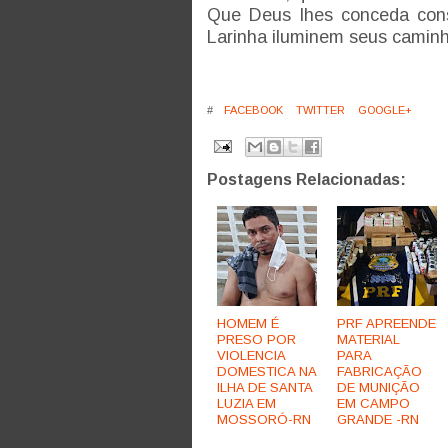
Que Deus lhes conceda cons
Larinha iluminem seus caminh
#
FACEBOOK
TWITTER
GOOGLE+
Postagens Relacionadas:
HOMEM É
PRF APREENDE
PRESO POR
MATERIAL
VIOLENCIA
PARA
DOMESTICA NA
FABRICAÇÃO
ILHA DE SANTA
DE MUNIÇÃO
LUZIA EM
EM CAMPO
MOSSORÓ-RN
GRANDE -RN