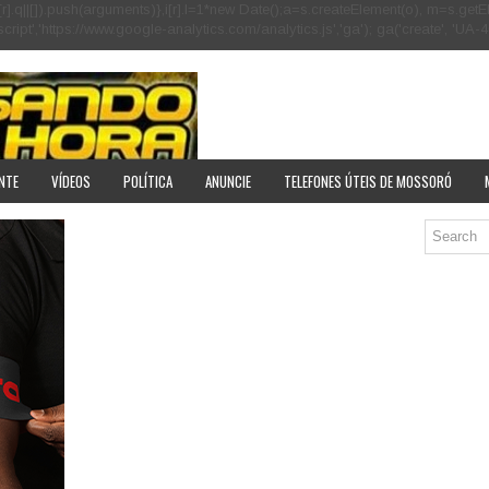
[r].q=i[r].q||[]).push(arguments)},i[r].l=1*new Date();a=s.createElement(o), m=s
pt','https://www.google-analytics.com/analytics.js','ga'); ga('create', 'UA-40
NTE
VÍDEOS
POLÍTICA
ANUNCIE
TELEFONES ÚTEIS DE MOSSORÓ