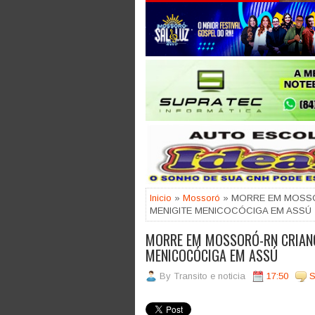
Jogue com responsabilidade. 18
Inicio
»
Mossoró
» MORRE EM MOSSO
MENIGITE MENICOCÓCIGA EM ASSÚ
MORRE EM MOSSORÓ-RN CRIANÇ
MENICOCÓCIGA EM ASSÚ
By
Transito e noticia
17:50
S