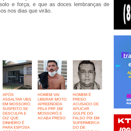
olo e força, e que as doces lembranças de
os nos dias que virão.
APÓS
HOMEM VAI
HOMEM É
ASSALTAR UBS
LIBERAR MOTO
PRESO
EM MOSSORÓ,
APREENDIDA
ACUSADO DE
SUSPEITO SE
PELA PRF EM
APLICAR
DESCULPA E
MOSSORÓ E
GOLPE DO
DIZ QUE
ACABA PRESO
FALSO PIX EM
DINHEIRO É
SUPERMERCA
PARA ESPOSA
DO DE