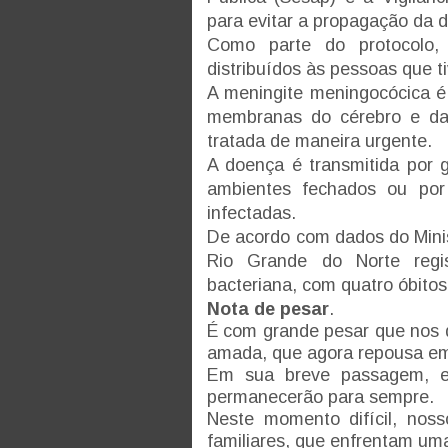
para evitar a propagação da 
Como parte do protocolo, 
distribuídos às pessoas que t
A meningite meningocócica é
membranas do cérebro e da 
tratada de maneira urgente.
A doença é transmitida por g
ambientes fechados ou por
infectadas.
De acordo com dados do Minis
Rio Grande do Norte regi
bacteriana, com quatro óbitos
Nota de pesar
.
É com grande pesar que nos 
amada, que agora repousa e
Em sua breve passagem, el
permanecerão para sempre.
Neste momento difícil, no
familiares, que enfrentam uma