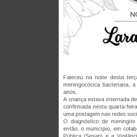
Faleceu na noite desta terç
meningocócica bacteriana, 
anos
.
A criança estava internada d
confirmada nesta quarta-feir
uma postagem nas redes soci
O diagnóstico de meningite
então, o município, em cola
Pública (Sesap) e a Vigilânc