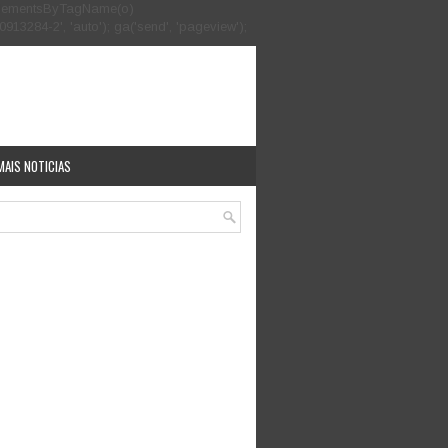
.getElementsByTagName(o)
913284-2', 'auto'); ga('send', 'pageview');
MAIS NOTICIAS