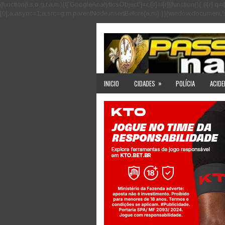
(function(i,s,o,g,r,a,m){i['GoogleAnalyticsObject']=r;i[r]=i[r]||function(){ (i
[0];a.async=1;a.src=g;m.parentNode.insertBefore(a,m) })(window,document,'scri
»
INICIO
CIDADES
POLÍCIA
ACIDE