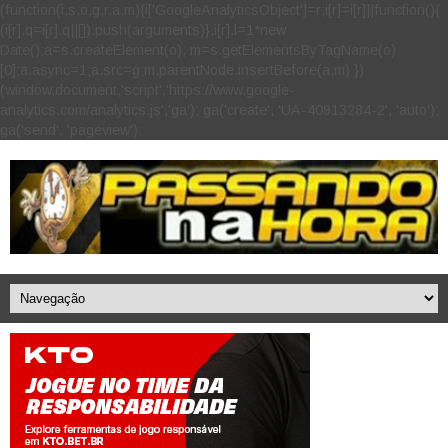
(function(i,s,o,g,r,a,m){i['GoogleAnalyticsObject']=r;i[r]=i[r]||function(){
(i[r].q=i[r].q||[]).push(arguments)},i[r].l=1*new
Date();a=s.createElement(o), m=s.getElementsByTagName(o)
[0];a.async=1;a.src=g;m.parentNode.insertBefore(a,m) })
(window,document,'script','https://www.google-
analytics.com/analytics.js','ga'); ga('create', 'UA-40913284-2', 'auto');
ga('send', 'pageview');