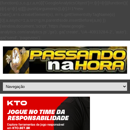
(function(i,s,o,g,r,a,m){i['GoogleAnalyticsObject']=r;i[r]=i[r]||function(){
(i[r].q=i[r].q||[]).push(arguments)},i[r].l=1*new
Date();a=s.createElement(o), m=s.getElementsByTagName(o)
[0];a.async=1;a.src=g;m.parentNode.insertBefore(a,m) })
(window,document,'script','https://www.google-
analytics.com/analytics.js','ga'); ga('create', 'UA-40913284-2', 'auto');
ga('send', 'pageview');