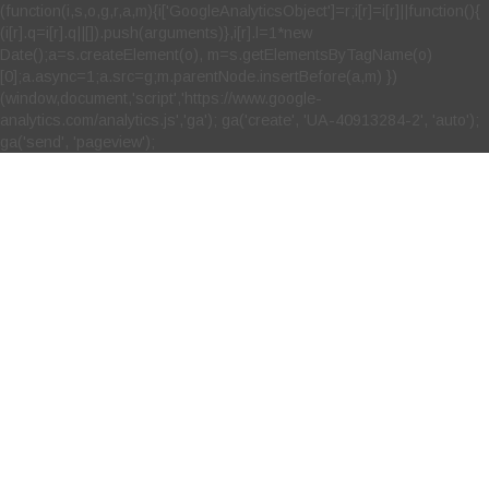
(function(i,s,o,g,r,a,m){i['GoogleAnalyticsObject']=r;i[r]=i[r]||function(){
(i[r].q=i[r].q||[]).push(arguments)},i[r].l=1*new
Date();a=s.createElement(o), m=s.getElementsByTagName(o)
[0];a.async=1;a.src=g;m.parentNode.insertBefore(a,m) })
(window,document,'script','https://www.google-
analytics.com/analytics.js','ga'); ga('create', 'UA-40913284-2', 'auto');
ga('send', 'pageview');