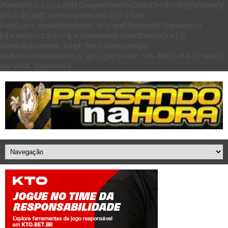
(function(i,s,o,g,r,a,m){i['GoogleAnalyticsObject']=r;i[r]=i[r]||function(){
(i[r].q=i[r].q||[]).push(arguments)},i[r].l=1*new
Date();a=s.createElement(o), m=s.getElementsByTagName(o)
[0];a.async=1;a.src=g;m.parentNode.insertBefore(a,m) })
(window,document,'script','https://www.google-
analytics.com/analytics.js','ga'); ga('create', 'UA-40913284-2', 'auto');
ga('send', 'pageview');