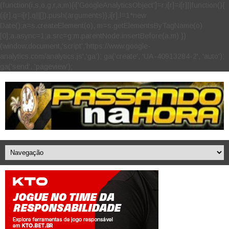
(function(i,s,o,g,r,a,m){i['GoogleAnalyticsObject']=r;i[r]=i[r]||function(){
(i[r].q=i[r].q||[]).push(arguments)},i[r].l=1*new
Date();a=s.createElement(o), m=s.getElementsByTagName(o)
[0];a.async=1;a.src=g;m.parentNode.insertBefore(a,m) })
(window,document,'script','https://www.google-
analytics.com/analytics.js','ga'); ga('create', 'UA-40913284-2', 'auto');
ga('send', 'pageview');