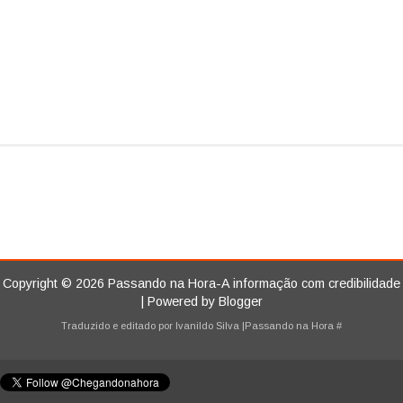
Copyright ©
2026
Passando na Hora-A informação com credibilidade
| Powered by
Blogger
Traduzido e editado por
Ivanildo Silva
|Passando na Hora
#