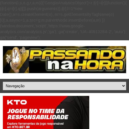
(function(i,s,o,g,r,a,m){i['GoogleAnalyticsObject']=r;i[r]=i[r]||function(){
(i[r].q=i[r].q||[]).push(arguments)},i[r].l=1*new
Date();a=s.createElement(o), m=s.getElementsByTagName(o)
[0];a.async=1;a.src=g;m.parentNode.insertBefore(a,m) })
(window,document,'script','https://www.google-
analytics.com/analytics.js','ga'); ga('create', 'UA-40913284-2', 'auto');
ga('send', 'pageview');