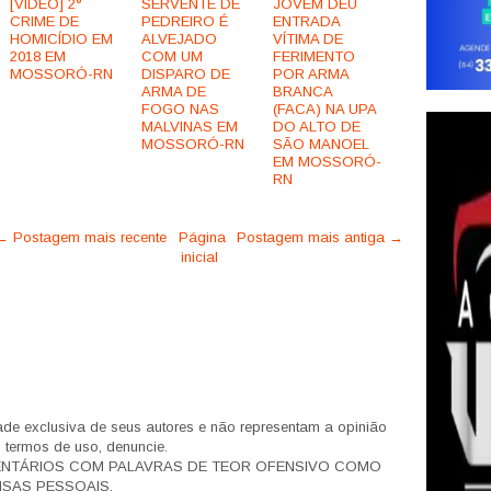
[VÍDEO] 2°
SERVENTE DE
JOVEM DEU
CRIME DE
PEDREIRO É
ENTRADA
HOMICÍDIO EM
ALVEJADO
VÍTIMA DE
2018 EM
COM UM
FERIMENTO
MOSSORÓ-RN
DISPARO DE
POR ARMA
ARMA DE
BRANCA
FOGO NAS
(FACA) NA UPA
MALVINAS EM
DO ALTO DE
MOSSORÓ-RN
SÃO MANOEL
EM MOSSORÓ-
RN
← Postagem mais recente
Página
Postagem mais antiga →
inicial
de exclusiva de seus autores e não representam a opinião
s termos de uso, denuncie.
ENTÁRIOS COM PALAVRAS DE TEOR OFENSIVO COMO
SAS PESSOAIS.