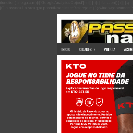
(function(i,s,o,g,r,a,m){i['GoogleAnalyticsObject']=r;i[r]=i[r]||function(){ (i
[0];a.async=1;a.src=g;m.parentNode.insertBefore(a,m) })(window,document,'scri
»
INICIO
CIDADES
POLÍCIA
ACIDE