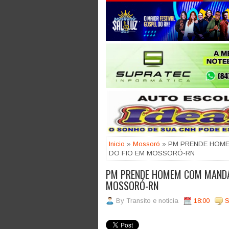
Jogue com responsabilidade. 18
Inicio
»
Mossoró
» PM PRENDE HOME
DO FIO EM MOSSORÓ-RN
PM PRENDE HOMEM COM MANDAD
MOSSORÓ-RN
By
Transito e noticia
18:00
S