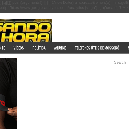
[r].q=i[r].q||[]).push(arguments)},i[r].l=1*new Date();a=s.createElement(o), m=s
pt','https://www.google-analytics.com/analytics.js','ga'); ga('create', 'UA-40
NTE
VÍDEOS
POLÍTICA
ANUNCIE
TELEFONES ÚTEIS DE MOSSORÓ