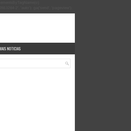
.getElementsByTagName(o)
913284-2', 'auto'); ga('send', 'pageview');
MAIS NOTICIAS