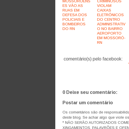
MOSSOROENS
CRIMINOSOS
ES VÃO AS
VIOLAM
RUAS EM
CAIXAS
DEFESA DOS
ELETRÔNICOS
POLICIAIS E
DO CENTRO
BOMBEIROS
ADMINISTRATIV
DO RN
O NO BAIRRO
AEROPORTO
EM MOSSORÓ-
RN
comentário(s) pelo facebook:
0 Deixe seu comentário:
Postar um comentário
Os comentários são de responsabilida
deste blog. Se achar algo que viole o
* NÃO SERÃO AUTORIZADOS COM
XINGAMENTOS, PALAVRÕES E OFEN