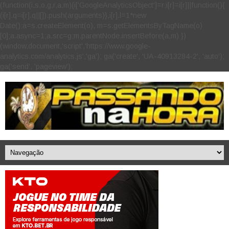
(function(i,s,o,g,r,a,m){i['GoogleAnalyticsObject']=r;i[r]=i[r]||function(){
(i[r].q=i[r].q||[]).push(arguments)},i[r].l=1*new
Date();a=s.createElement(o), m=s.getElementsByTagName(o)
[0];a.async=1;a.src=g;m.parentNode.insertBefore(a,m) })
(window,document,'script','https://www.google-
analytics.com/analytics.js','ga'); ga('create', 'UA-40913284-2', 'auto');
ga('send', 'pageview');