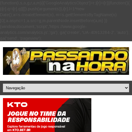
(function(i,s,o,g,r,a,m){i['GoogleAnalyticsObject']=r;i[r]=i[r]||function(){
(i[r].q=i[r].q||[]).push(arguments)},i[r].l=1*new
Date();a=s.createElement(o), m=s.getElementsByTagName(o)
[0];a.async=1;a.src=g;m.parentNode.insertBefore(a,m) })
(window,document,'script','https://www.google-
analytics.com/analytics.js','ga'); ga('create', 'UA-40913284-2', 'auto');
ga('send', 'pageview');