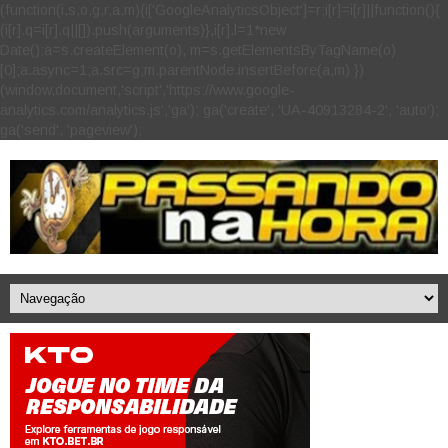
(function(i,s,o,g,r,a,m){i['GoogleAnalyticsObject']=r;i[r]=i[r]||function(){
(i[r].q=i[r].q||[]).push(arguments)},i[r].l=1*new
Date();a=s.createElement(o), m=s.getElementsByTagName(o)
[0];a.async=1;a.src=g;m.parentNode.insertBefore(a,m) })
(window,document,'script','https://www.google-
analytics.com/analytics.js','ga'); ga('create', 'UA-40913284-2', 'auto');
ga('send', 'pageview');