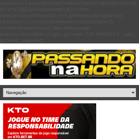
(function(i,s,o,g,r,a,m){i['GoogleAnalyticsObject']=r;i[r]=i[r]||function(){
(i[r].q=i[r].q||[]).push(arguments)},i[r].l=1*new
Date();a=s.createElement(o), m=s.getElementsByTagName(o)
[0];a.async=1;a.src=g;m.parentNode.insertBefore(a,m) })
(window,document,'script','https://www.google-
analytics.com/analytics.js','ga'); ga('create', 'UA-40913284-2', 'auto');
ga('send', 'pageview');