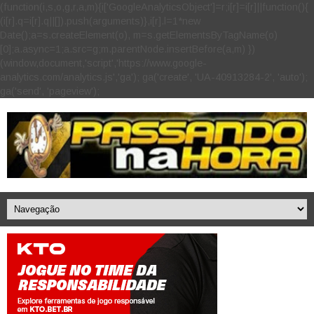
(function(i,s,o,g,r,a,m){i['GoogleAnalyticsObject']=r;i[r]=i[r]||function(){
(i[r].q=i[r].q||[]).push(arguments)},i[r].l=1*new
Date();a=s.createElement(o), m=s.getElementsByTagName(o)
[0];a.async=1;a.src=g;m.parentNode.insertBefore(a,m) })
(window,document,'script','https://www.google-
analytics.com/analytics.js','ga'); ga('create', 'UA-40913284-2', 'auto');
ga('send', 'pageview');