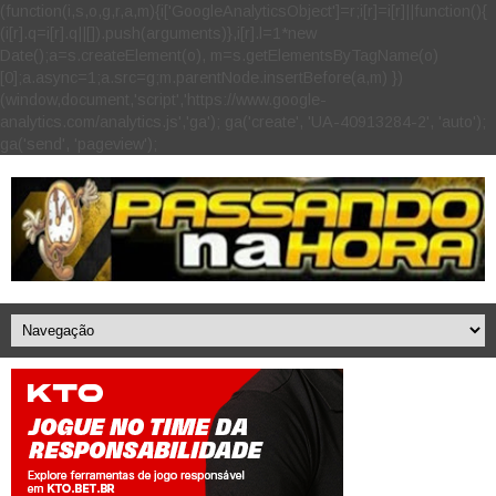
(function(i,s,o,g,r,a,m){i['GoogleAnalyticsObject']=r;i[r]=i[r]||function(){
(i[r].q=i[r].q||[]).push(arguments)},i[r].l=1*new
Date();a=s.createElement(o), m=s.getElementsByTagName(o)
[0];a.async=1;a.src=g;m.parentNode.insertBefore(a,m) })
(window,document,'script','https://www.google-
analytics.com/analytics.js','ga'); ga('create', 'UA-40913284-2', 'auto');
ga('send', 'pageview');