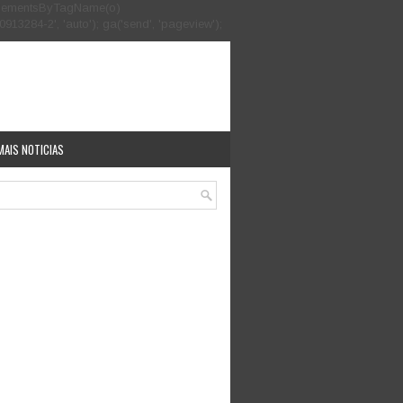
.getElementsByTagName(o)
913284-2', 'auto'); ga('send', 'pageview');
MAIS NOTICIAS