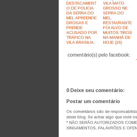
DESTACAMENT
VILA MATO
O DE POLICIA
GROSSO NE
DA SERRA DO
SERRA DO
MEL APREENDE
MEL.
DROGAS E
RESTAURANTE
PRENDE
FOI ALVO DE
ACUSADO POR
MUITOS TIROS
TRÁFICO NA
NA MANHÃ DE
VILA BRASILIA.
HOJE (16)
comentário(s) pelo facebook:
0 Deixe seu comentário:
Postar um comentário
Os comentários são de responsabilida
deste blog. Se achar algo que viole o
* NÃO SERÃO AUTORIZADOS COM
XINGAMENTOS, PALAVRÕES E OFEN