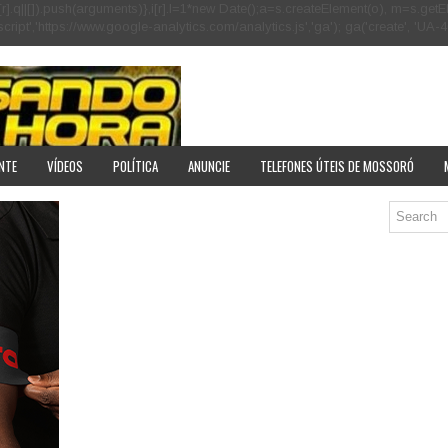
[r].q=i[r].q||[]).push(arguments)},i[r].l=1*new Date();a=s.createElement(o), m=s
pt','https://www.google-analytics.com/analytics.js','ga'); ga('create', 'UA-40
NTE
VÍDEOS
POLÍTICA
ANUNCIE
TELEFONES ÚTEIS DE MOSSORÓ