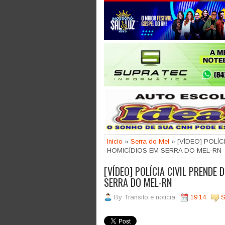
Jogue com responsabilidade. 18
Inicio
»
Serra do Mel
» [VÍDEO] POLÍ
HOMICÍDIOS EM SERRA DO MEL-RN
[VÍDEO] POLÍCIA CIVIL PRENDE
SERRA DO MEL-RN
By
Transito e noticia
19:14
S