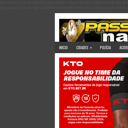
(function(i,s,o,g,r,a,m){i['GoogleAnalyticsObject']=r;i[r]=i[r]||function(){ (i
[0];a.async=1;a.src=g;m.parentNode.insertBefore(a,m) })(window,document,'scri
»
INICIO
CIDADES
POLÍCIA
ACIDE