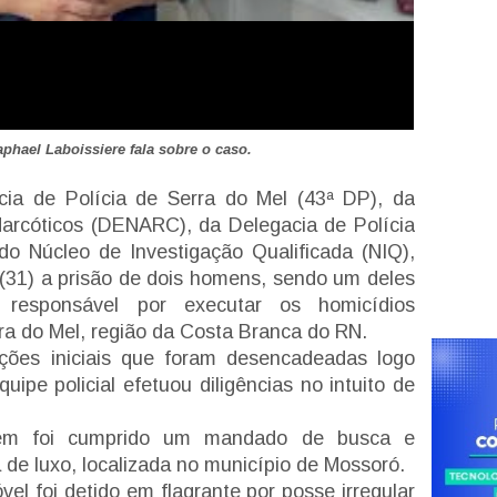
phael Laboissiere fala sobre o caso.
acia de Polícia de Serra do Mel (43ª DP), da
Narcóticos (DENARC), da Delegacia de Polícia
do Núcleo de Investigação Qualificada (NIQ),
a (31) a prisão de dois homens, sendo um deles
l responsável por executar os homicídios
rra do Mel, região da Costa Branca do RN.
ções iniciais que foram desencadeadas logo
uipe policial efetuou diligências no intuito de
bém foi cumprido um mandado de busca e
de luxo, localizada no município de Mossoró.
óvel foi detido em flagrante por posse irregular