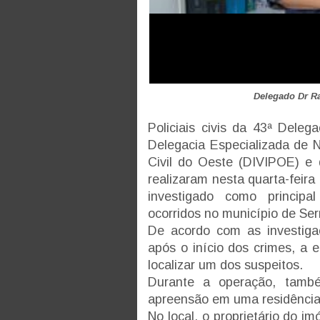
Delegado Dr Ra
Policiais civis da 43ª Deleg
Delegacia Especializada de 
Civil do Oeste (DIVIPOE) e 
realizaram nesta quarta-feir
investigado como principa
ocorridos no município de Se
De acordo com as investiga
após o início dos crimes, a eq
localizar um dos suspeitos.
Durante a operação, tam
apreensão em uma residência 
No local, o proprietário do im