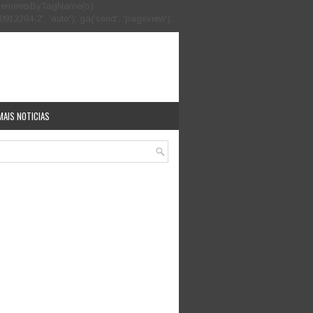
.getElementsByTagName(o)
913284-2', 'auto'); ga('send', 'pageview');
MAIS NOTICIAS