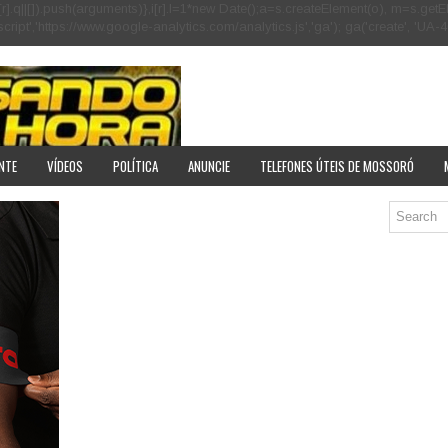
[r].q=i[r].q||[]).push(arguments)},i[r].l=1*new Date();a=s.createElement(o), m=s
pt','https://www.google-analytics.com/analytics.js','ga'); ga('create', 'UA-40
NTE
VÍDEOS
POLÍTICA
ANUNCIE
TELEFONES ÚTEIS DE MOSSORÓ