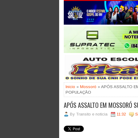
Jogue com responsabilidade. 18
Inicio
»
Mossoró
» APÓS ASSALTO E
POPULAÇÃO
APÓS ASSALTO EM MOSSORÓ SU
By
Transito e noticia
11:32
S