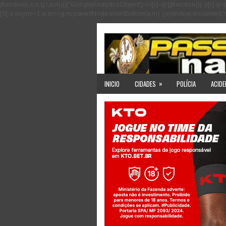
(function(i,s,o,g,r,a,m){i['GoogleAnalyticsObject']=r;i[r]=i[r]||function(){ (i
[0];a.async=1;a.src=g;m.parentNode.insertBefore(a,m) })(window,document,'scri
»
INICIO
CIDADES
POLÍCIA
ACIDE