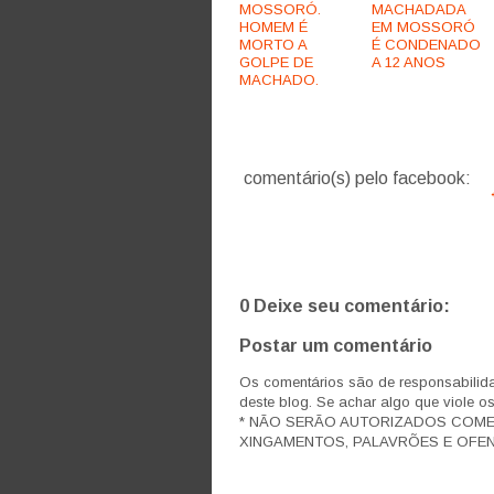
MOSSORÓ.
MACHADADA
HOMEM É
EM MOSSORÓ
MORTO A
É CONDENADO
GOLPE DE
A 12 ANOS
MACHADO.
comentário(s) pelo facebook:
0 Deixe seu comentário:
Postar um comentário
Os comentários são de responsabilida
deste blog. Se achar algo que viole o
* NÃO SERÃO AUTORIZADOS COM
XINGAMENTOS, PALAVRÕES E OFEN