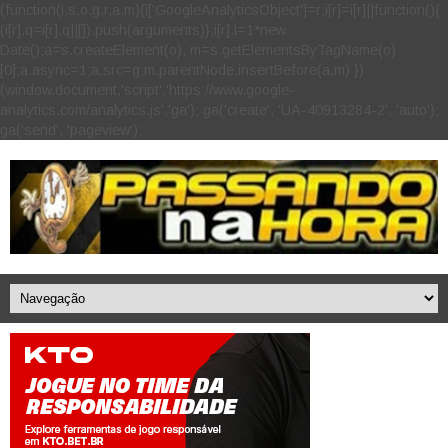
(function(i,s,o,g,r,a,m){i['GoogleAnalyticsObject']=r;i[r]=i[r]||function(){
(i[r].q=i[r].q||[]).push(arguments)},i[r].l=1*new
Date();a=s.createElement(o), m=s.getElementsByTagName(o)
[0];a.async=1;a.src=g;m.parentNode.insertBefore(a,m) })
(window,document,'script','https://www.google-
analytics.com/analytics.js','ga'); ga('create', 'UA-40913284-2', 'auto');
ga('send', 'pageview');