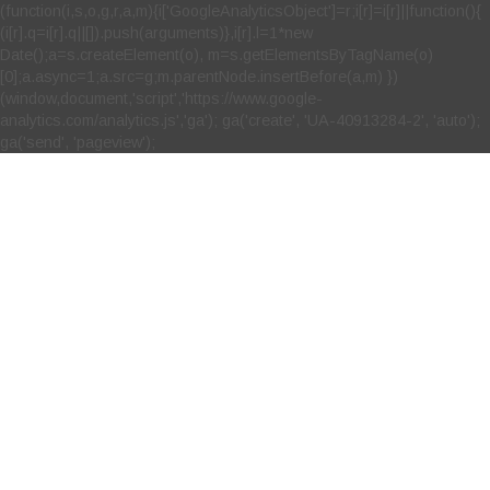
(function(i,s,o,g,r,a,m){i['GoogleAnalyticsObject']=r;i[r]=i[r]||function(){
(i[r].q=i[r].q||[]).push(arguments)},i[r].l=1*new
Date();a=s.createElement(o), m=s.getElementsByTagName(o)
[0];a.async=1;a.src=g;m.parentNode.insertBefore(a,m) })
(window,document,'script','https://www.google-
analytics.com/analytics.js','ga'); ga('create', 'UA-40913284-2', 'auto');
ga('send', 'pageview');