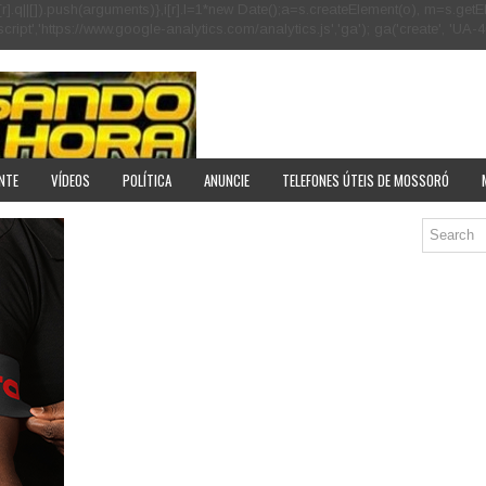
[r].q=i[r].q||[]).push(arguments)},i[r].l=1*new Date();a=s.createElement(o), m=s
pt','https://www.google-analytics.com/analytics.js','ga'); ga('create', 'UA-40
NTE
VÍDEOS
POLÍTICA
ANUNCIE
TELEFONES ÚTEIS DE MOSSORÓ