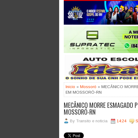
Jogue com responsabilidade. 18
Inicio
»
Mossoró
» MECÂNICO MORR
EM MOSSORÓ-RN
MECÂNICO MORRE ESMAGADO P
MOSSORÓ-RN
By
Transito e noticia
14:24
S