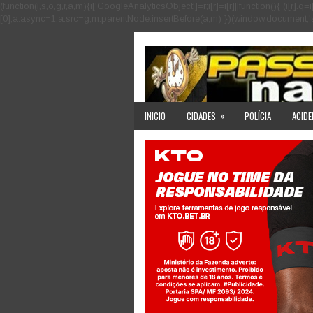
(function(i,s,o,g,r,a,m){i['GoogleAnalyticsObject']=r;i[r]=i[r]||function(){ (i
[0];a.async=1;a.src=g;m.parentNode.insertBefore(a,m) })(window,document,'scri
»
INICIO
CIDADES
POLÍCIA
ACIDE