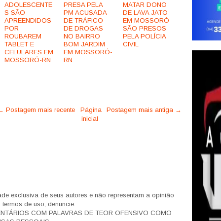
ADOLESCENTE
PRESA PELA
MATAR DONO
S SÃO
PM ACUSADA
DE LAVA JATO
APREENDIDOS
DE TRÁFICO
EM MOSSORÓ
POR
DE DROGAS
SÃO PRESOS
ROUBAREM
NO BAIRRO
PELA POLÍCIA
TABLET E
BOM JARDIM
CIVIL
CELULARES EM
EM MOSSORÓ-
MOSSORÓ-RN
RN
← Postagem mais recente
Página
Postagem mais antiga →
inicial
de exclusiva de seus autores e não representam a opinião
s termos de uso, denuncie.
ENTÁRIOS COM PALAVRAS DE TEOR OFENSIVO COMO