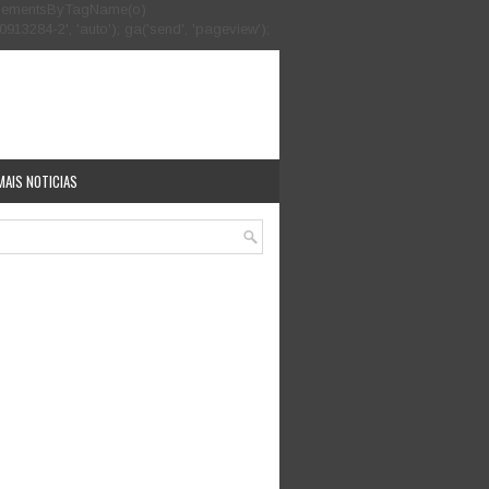
.getElementsByTagName(o)
913284-2', 'auto'); ga('send', 'pageview');
MAIS NOTICIAS