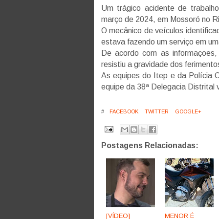
Um trágico acidente de trabalho
março de 2024, em Mossoró no Ri
O mecânico de veículos identifi
estava fazendo um serviço em u
De acordo com as informaçoes,
resistiu a gravidade dos ferimento
As equipes do Itep e da Polícia C
equipe da 38ª Delegacia Distrital v
#
FACEBOOK
TWITTER
GOOGLE+
Postagens Relacionadas:
[VÍDEO]
MENOR É