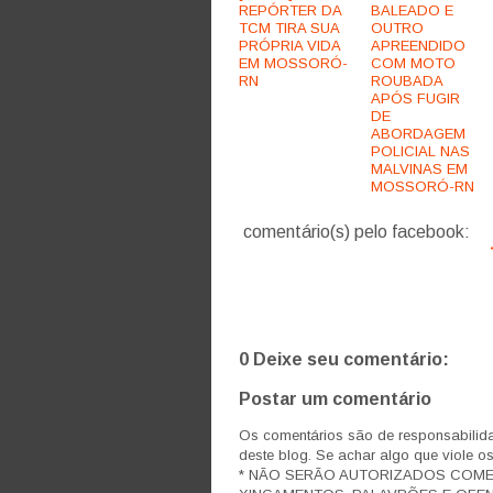
REPÓRTER DA
BALEADO E
TCM TIRA SUA
OUTRO
PRÓPRIA VIDA
APREENDIDO
EM MOSSORÓ-
COM MOTO
RN
ROUBADA
APÓS FUGIR
DE
ABORDAGEM
POLICIAL NAS
MALVINAS EM
MOSSORÓ-RN
comentário(s) pelo facebook:
0 Deixe seu comentário:
Postar um comentário
Os comentários são de responsabilida
deste blog. Se achar algo que viole o
* NÃO SERÃO AUTORIZADOS COM