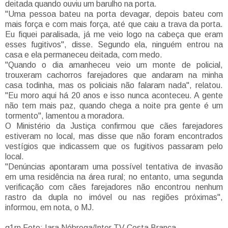
deitada quando ouviu um barulho na porta.
"Uma pessoa bateu na porta devagar, depois bateu com
mais força e com mais força, até que caiu a trava da porta.
Eu fiquei paralisada, já me veio logo na cabeça que eram
esses fugitivos", disse. Segundo ela, ninguém entrou na
casa e ela permaneceu deitada, com medo.
"Quando o dia amanheceu veio um monte de policial,
trouxeram cachorros farejadores que andaram na minha
casa todinha, mas os policiais não falaram nada", relatou.
"Eu moro aqui há 20 anos e isso nunca aconteceu. A gente
não tem mais paz, quando chega a noite pra gente é um
tormento", lamentou a moradora.
O Ministério da Justiça confirmou que cães farejadores
estiveram no local, mas disse que não foram encontrados
vestígios que indicassem que os fugitivos passaram pelo
local.
"Denúncias apontaram uma possível tentativa de invasão
em uma residência na área rural; no entanto, uma segunda
verificação com cães farejadores não encontrou nenhum
rastro da dupla no imóvel ou nas regiões próximas",
informou, em nota, o MJ.
g1rn Foto: Iara Nóbrega/Inter TV Costa Branca