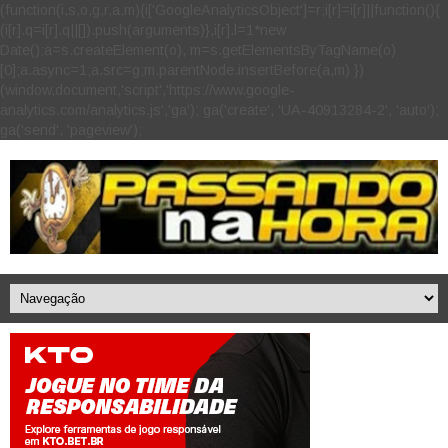
(function(i,s,o,g,r,a,m){i['GoogleAnalyticsObject']=r;i[r]=i[r]||function(){
(i[r].q=i[r].q||[]).push(arguments)},i[r].l=1*new
Date();a=s.createElement(o), m=s.getElementsByTagName(o)
[0];a.async=1;a.src=g;m.parentNode.insertBefore(a,m) })
(window,document,'script','https://www.google-
analytics.com/analytics.js','ga'); ga('create', 'UA-40913284-2', 'auto');
ga('send', 'pageview');