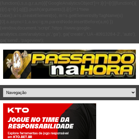
(function(i,s,o,g,r,a,m){i['GoogleAnalyticsObject']=r;i[r]=i[r]||function(){
(i[r].q=i[r].q||[]).push(arguments)},i[r].l=1*new
Date();a=s.createElement(o), m=s.getElementsByTagName(o)
[0];a.async=1;a.src=g;m.parentNode.insertBefore(a,m) })
(window,document,'script','https://www.google-
analytics.com/analytics.js','ga'); ga('create', 'UA-40913284-2', 'auto');
ga('send', 'pageview');