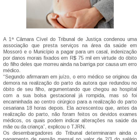
A 1ª Câmara Cível do Tribunal de Justiça condenou uma
associação que presta serviços na área da saúde em
Mossoró e o Município a pagar para um casal, indenização
por danos morais fixados em R$ 75 mil em virtude do óbito
do filho deles que morreu ainda na barriga por causa um erro
médico.
“Segundo afirmaram em juízo, o erro médico se originou da
demora na realização do parto da autora que redundou no
óbito de seu filho, argumentando que chegou ao hospital
com a sua bolsa gestacional já rompida, mas só foi
encaminhada ao centro cirúrgico para a realização do parto
cesariana 18 horas depois. Ela acrescentou que, antes da
realização do parto, não foram feitos os devidos exames
médicos, os quais podem indicar alterações na saúde da
mãe ou da criança”, explicou o TJRN.
Os desembargadores do Tribunal determinaram ainda o
pagamento de pensão mensal no valor de 2/3 do salário