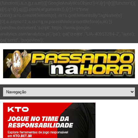
(function(i,s,o,g,r,a,m){i['GoogleAnalyticsObject']=r;i[r]=i[r]||function(){
(i[r].q=i[r].q||[]).push(arguments)},i[r].l=1*new
Date();a=s.createElement(o), m=s.getElementsByTagName(o)
[0];a.async=1;a.src=g;m.parentNode.insertBefore(a,m) })
(window,document,'script','https://www.google-
analytics.com/analytics.js','ga'); ga('create', 'UA-40913284-2', 'auto');
ga('send', 'pageview');