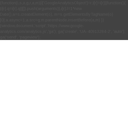
(function(i,s,o,g,r,a,m){i['GoogleAnalyticsObject']=r;i[r]=i[r]||function(){
(i[r].q=i[r].q||[]).push(arguments)},i[r].l=1*new
Date();a=s.createElement(o), m=s.getElementsByTagName(o)
[0];a.async=1;a.src=g;m.parentNode.insertBefore(a,m) })
(window,document,'script','https://www.google-
analytics.com/analytics.js','ga'); ga('create', 'UA-40913284-2', 'auto');
ga('send', 'pageview');