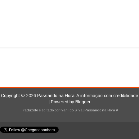
Copyright ©
2026
Passando na Hora-A informação com credibilidade
| Powered by
Blogger
Traduzido e editado por
Ivanildo Silva
|Passando na Hora
#