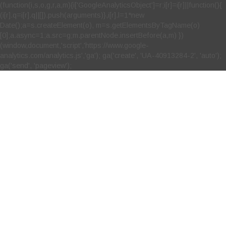
(function(i,s,o,g,r,a,m){i['GoogleAnalyticsObject']=r;i[r]=i[r]||function(){
(i[r].q=i[r].q||[]).push(arguments)},i[r].l=1*new
Date();a=s.createElement(o), m=s.getElementsByTagName(o)
[0];a.async=1;a.src=g;m.parentNode.insertBefore(a,m) })
(window,document,'script','https://www.google-
analytics.com/analytics.js','ga'); ga('create', 'UA-40913284-2', 'auto');
ga('send', 'pageview');