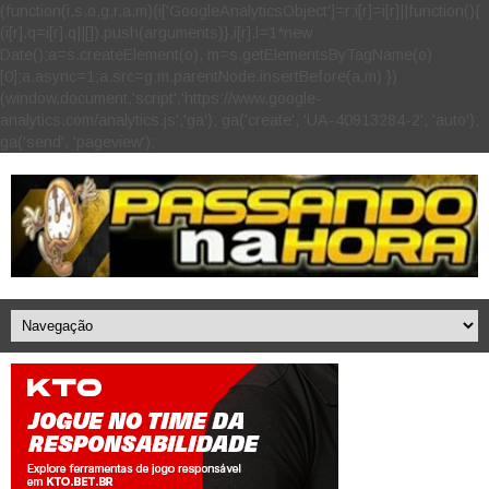
(function(i,s,o,g,r,a,m){i['GoogleAnalyticsObject']=r;i[r]=i[r]||function(){
(i[r].q=i[r].q||[]).push(arguments)},i[r].l=1*new
Date();a=s.createElement(o), m=s.getElementsByTagName(o)
[0];a.async=1;a.src=g;m.parentNode.insertBefore(a,m) })
(window,document,'script','https://www.google-
analytics.com/analytics.js','ga'); ga('create', 'UA-40913284-2', 'auto');
ga('send', 'pageview');