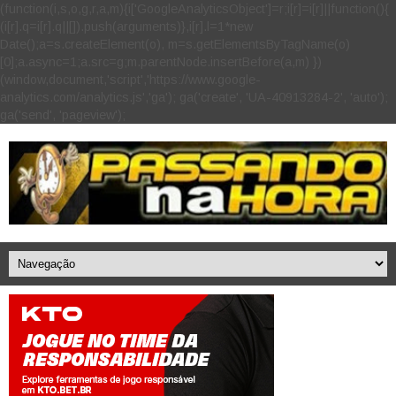
(function(i,s,o,g,r,a,m){i['GoogleAnalyticsObject']=r;i[r]=i[r]||function(){
(i[r].q=i[r].q||[]).push(arguments)},i[r].l=1*new
Date();a=s.createElement(o), m=s.getElementsByTagName(o)
[0];a.async=1;a.src=g;m.parentNode.insertBefore(a,m) })
(window,document,'script','https://www.google-
analytics.com/analytics.js','ga'); ga('create', 'UA-40913284-2', 'auto');
ga('send', 'pageview');