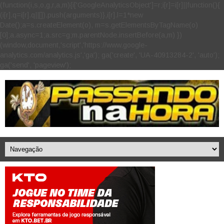
(function(i,s,o,g,r,a,m){i['GoogleAnalyticsObject']=r;i[r]=i[r]||function(){
(i[r].q=i[r].q||[]).push(arguments)},i[r].l=1*new
Date();a=s.createElement(o), m=s.getElementsByTagName(o)
[0];a.async=1;a.src=g;m.parentNode.insertBefore(a,m) })
(window,document,'script','https://www.google-
analytics.com/analytics.js','ga'); ga('create', 'UA-40913284-2', 'auto');
ga('send', 'pageview');