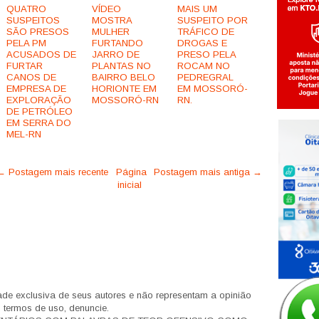
QUATRO
VÍDEO
MAIS UM
SUSPEITOS
MOSTRA
SUSPEITO POR
SÃO PRESOS
MULHER
TRÁFICO DE
PELA PM
FURTANDO
DROGAS E
ACUSADOS DE
JARRO DE
PRESO PELA
FURTAR
PLANTAS NO
ROCAM NO
CANOS DE
BAIRRO BELO
PEDREGRAL
EMPRESA DE
HORIONTE EM
EM MOSSORÓ-
EXPLORAÇÃO
MOSSORÓ-RN
RN.
DE PETRÓLEO
EM SERRA DO
MEL-RN
← Postagem mais recente
Página
Postagem mais antiga →
inicial
de exclusiva de seus autores e não representam a opinião
s termos de uso, denuncie.