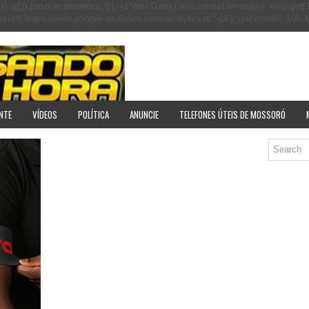
[r].q=i[r].q||[]).push(arguments)},i[r].l=1*new Date();a=s.createElement(o), m=s
pt','https://www.google-analytics.com/analytics.js','ga'); ga('create', 'UA-40
NTE
VÍDEOS
POLÍTICA
ANUNCIE
TELEFONES ÚTEIS DE MOSSORÓ