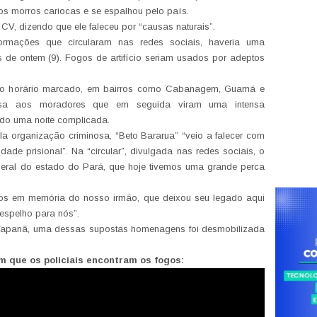
 morros cariocas e se espalhou pelo país.
 CV, dizendo que ele faleceu por “causas naturais”.
ormações que circularam nas redes sociais, haveria uma
e ontem (9). Fogos de artifício seriam usados por adeptos
, no horário marcado, em bairros como Cabanagem, Guamá e
resa aos moradores que em seguida viram uma intensa
do uma noite complicada.
ela organização criminosa, “Beto Bararua” “veio a falecer com
de prisional”. Na “circular”, divulgada nas redes sociais, o
eral do estado do Pará, que hoje tivemos uma grande perca
ogos em memória do nosso irmão, que deixou seu legado aqui
 espelho para nós”.
 Tapanã, uma dessas supostas homenagens foi desmobilizada
m que os policiais encontram os fogos: