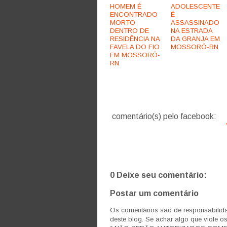
HOMEM É
ADOLESCENTE
ENCONTRADO
É
MORTO
ASSASSINADO
DENTRO DE
NA ESTRADA
RESIDÊNCIA NA
DA GRANJA EM
FAVELA DO FIO
MOSSORÓ-RN
EM MOSSORÓ-
RN
comentário(s) pelo facebook:
0 Deixe seu comentário:
Postar um comentário
Os comentários são de responsabilida
deste blog. Se achar algo que viole o