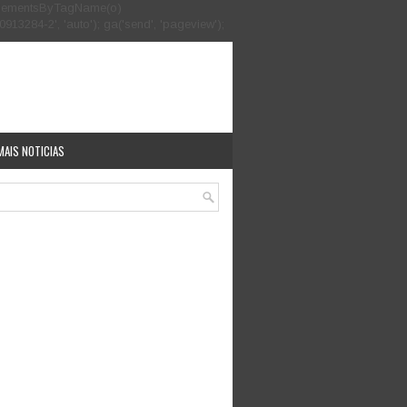
.getElementsByTagName(o)
913284-2', 'auto'); ga('send', 'pageview');
MAIS NOTICIAS