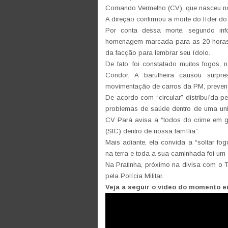
Comando Vermelho (CV), que nasceu nos
A direção confirmou a morte do líder do
Por conta dessa morte, segundo inf
homenagem marcada para as 20 horas d
da facção para lembrar seu ídolo.
De fato, foi constatado muitos fogos
Condor. A barulheira causou surp
movimentação de carros da PM, preven
De acordo com “circular” distribuída p
problemas de saúde dentro de uma unida
CV Pará avisa a “todos do crime em g
(SIC) dentro de nossa família”.
Mais adiante, ela convida a “soltar f
na terra e toda a sua caminhada foi um
Na Pratinha, próximo na divisa com o
pela Polícia Militar.
Veja a seguir o vídeo do momento e