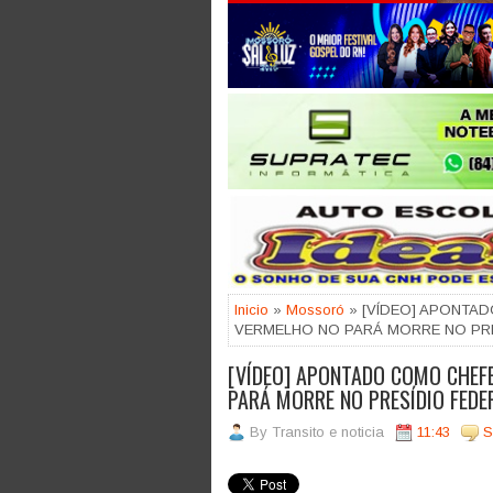
Jogue com responsabilidade. 18
Inicio
»
Mossoró
» [VÍDEO] APONTA
VERMELHO NO PARÁ MORRE NO PR
[VÍDEO] APONTADO COMO CHEF
PARÁ MORRE NO PRESÍDIO FED
By
Transito e noticia
11:43
S