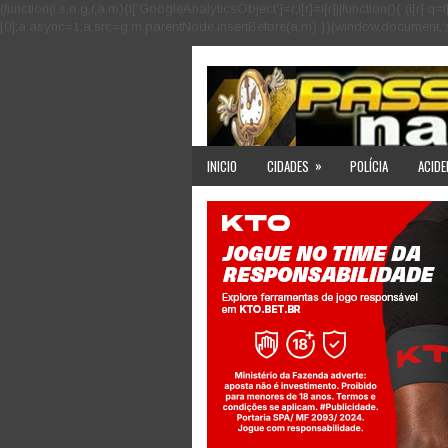
(function(i,s,o,g,r,a,m){i['GoogleAnalyticsObject']=r;i[r]=i[r]||function(){ (i
[0];a.async=1;a.src=g;m.parentNode.insertBefore(a,m) })(window,document,'scri
»
INICIO
CIDADES
POLÍCIA
ACIDE