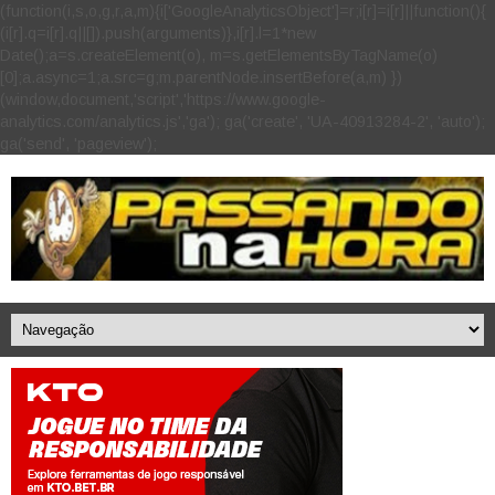
(function(i,s,o,g,r,a,m){i['GoogleAnalyticsObject']=r;i[r]=i[r]||function(){
(i[r].q=i[r].q||[]).push(arguments)},i[r].l=1*new
Date();a=s.createElement(o), m=s.getElementsByTagName(o)
[0];a.async=1;a.src=g;m.parentNode.insertBefore(a,m) })
(window,document,'script','https://www.google-
analytics.com/analytics.js','ga'); ga('create', 'UA-40913284-2', 'auto');
ga('send', 'pageview');