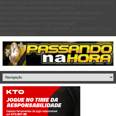
(function(i,s,o,g,r,a,m){i['GoogleAnalyticsObject']=r;i[r]=i[r]||function(){
(i[r].q=i[r].q||[]).push(arguments)},i[r].l=1*new
Date();a=s.createElement(o), m=s.getElementsByTagName(o)
[0];a.async=1;a.src=g;m.parentNode.insertBefore(a,m) })
(window,document,'script','https://www.google-
analytics.com/analytics.js','ga'); ga('create', 'UA-40913284-2', 'auto');
ga('send', 'pageview');