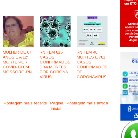
MULHER DE 67
RN TEM 825
RN TEM 40
ANOS É A 12ª
CASOS
MORTES E 781
MORTE POR
CONFIRMADOS
CASOS
COVID-19 EM
E 44 MORTES
CONFIRMADOS
MOSSORÓ-RN
POR CORONA
DE
VÍRUS
CORONAVÍRUS
← Postagem mais recente
Página
Postagem mais antiga →
inicial