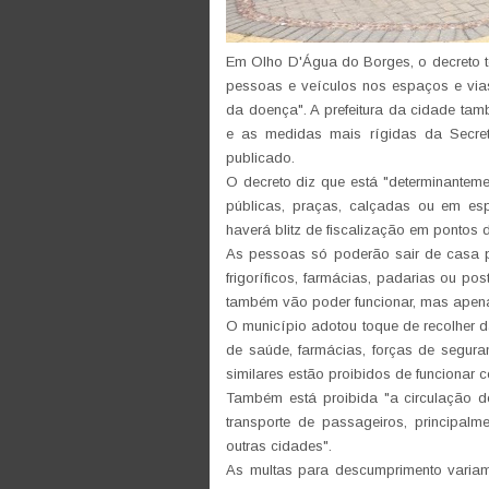
Em Olho D'Água do Borges, o decreto te
pessoas e veículos nos espaços e vias
da doença". A prefeitura da cidade t
e as medidas mais rígidas da Secret
publicado.
O decreto diz que está "determinantem
públicas, praças, calçadas ou em es
haverá blitz de fiscalização em pontos 
As pessoas só poderão sair de casa p
frigoríficos, farmácias, padarias ou p
também vão poder funcionar, mas apena
O município adotou toque de recolher d
de saúde, farmácias, forças de seguran
similares estão proibidos de funcionar 
Também está proibida "a circulação d
transporte de passageiros, principal
outras cidades".
As multas para descumprimento varia