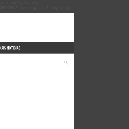
.getElementsByTagName(o)
913284-2', 'auto'); ga('send', 'pageview');
MAIS NOTICIAS