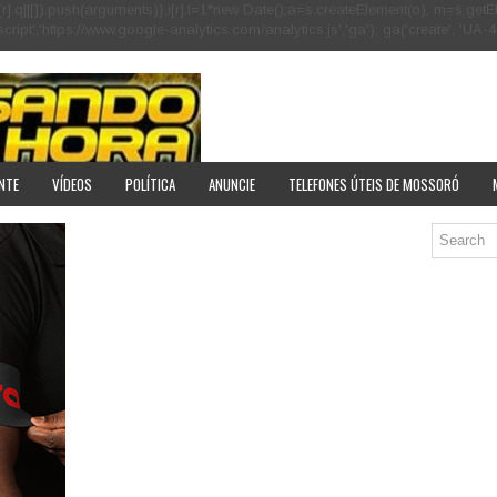
[r].q=i[r].q||[]).push(arguments)},i[r].l=1*new Date();a=s.createElement(o), m=s
pt','https://www.google-analytics.com/analytics.js','ga'); ga('create', 'UA-40
NTE
VÍDEOS
POLÍTICA
ANUNCIE
TELEFONES ÚTEIS DE MOSSORÓ