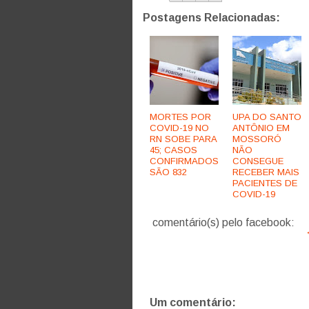
Postagens Relacionadas:
MORTES POR
UPA DO SANTO
COVID-19 NO
ANTÔNIO EM
RN SOBE PARA
MOSSORÓ
45; CASOS
NÃO
CONFIRMADOS
CONSEGUE
SÃO 832
RECEBER MAIS
PACIENTES DE
COVID-19
comentário(s) pelo facebook:
Um comentário: