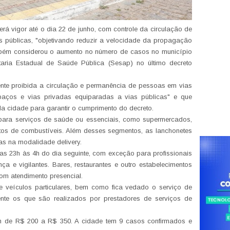
rá vigor até o dia 22 de junho, com controle da circulação de
 públicas, "objetivando reduzir a velocidade da propagação
ambém considerou o aumento no número de casos no município
aria Estadual de Saúde Pública (Sesap) no último decreto
ente proibida a circulação e permanência de pessoas em vias
paços e vias privadas equiparadas a vias públicas" e que
da cidade para garantir o cumprimento do decreto.
ara serviços de saúde ou essenciais, como supermercados,
ostos de combustíveis. Além desses segmentos, as lanchonetes
s na modalidade delivery.
as 23h às 4h do dia seguinte, com exceção para profissionais
ça e vigilantes. Bares, restaurantes e outro estabelecimentos
com atendimento presencial.
e veículos particulares, bem como fica vedado o serviço de
mente os que são realizados por prestadores de serviços de
m de R$ 200 a R$ 350. A cidade tem 9 casos confirmados e