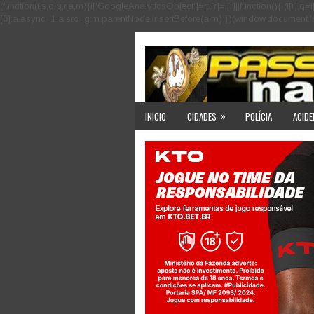
(function(i,s,o,g,r,a,m){i['GoogleAnalyticsObject']=r;i[r]=i[r]||function(){ (i
[0];a.async=1;a.src=g;m.parentNode.insertBefore(a,m) })(window,document,'scri
»
INICIO
CIDADES
POLÍCIA
ACIDE