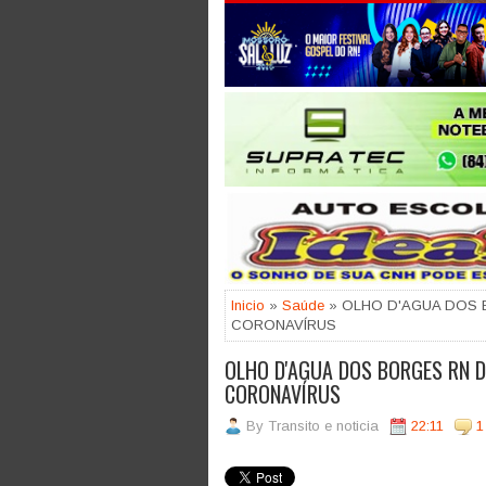
Jogue com responsabilidade. 18
Inicio
»
Saúde
» OLHO D'AGUA DOS 
CORONAVÍRUS
OLHO D'AGUA DOS BORGES RN 
CORONAVÍRUS
By
Transito e noticia
22:11
1