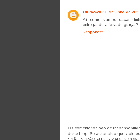
Unknown
13 de junho de 202
Aí como vamos sacar dinhe
entregando a feira de graça ?
Responder
Os comentários são de responsabilida
deste blog. Se achar algo que viole o
* NÃO SERÃO AUTORIZADOS COM