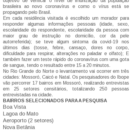
objetivo de verificar o nível de imunização da população
brasileira ao novo coronavírus e como o vírus está se
propagando pelo Brasil.
Em cada residência visitada é escolhido um morador para
responder algumas informações pessoais (idade, sexo,
escolaridade do respondente, escolaridade da pessoa com
maior grau de instrução no domicílio, cor da pele
autorreferida); se teve algum sintoma da covid-19 nos
últimos dias (tosse, febre, cansaço, dores no corpo,
dificuldade para respirar, alterações no paladar e olfato); E
também fazer um teste rápido do coronavírus com uma gota
de sangue, tendo o resultado entre 15 a 20 minutos.
No Rio Grande do Norte o levantamento vai ocorrer em três
cidades: Mossoró, Caicó e Natal. Os pesquisadores do Ibope
vão percorrer 17 bairros em Mossoró, realizando entrevistas
em 25 setores censitários, totalizando 250 pessoas
entrevistadas na cidade.
BAIRROS SELECIONADOS PARA A PESQUISA
Boa Vista
Lagoa do Mato
Aeroporto (2 setores)
Nova Betânia