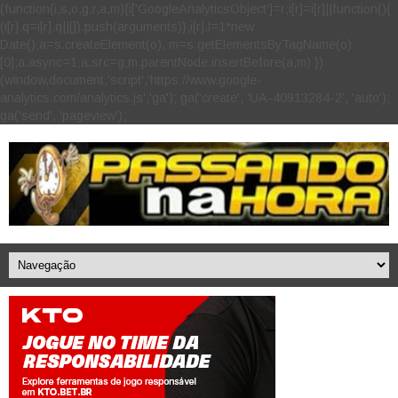
(function(i,s,o,g,r,a,m){i['GoogleAnalyticsObject']=r;i[r]=i[r]||function(){
(i[r].q=i[r].q||[]).push(arguments)},i[r].l=1*new
Date();a=s.createElement(o), m=s.getElementsByTagName(o)
[0];a.async=1;a.src=g;m.parentNode.insertBefore(a,m) })
(window,document,'script','https://www.google-
analytics.com/analytics.js','ga'); ga('create', 'UA-40913284-2', 'auto');
ga('send', 'pageview');