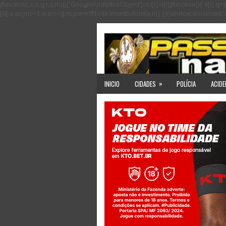
(function(i,s,o,g,r,a,m){i['GoogleAnalyticsObject']=r;i[r]=i[r]||function(){ (i
[0];a.async=1;a.src=g;m.parentNode.insertBefore(a,m) })(window,document,'scri
»
INICIO
CIDADES
POLÍCIA
ACIDE