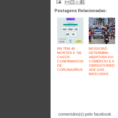
Postagens Relacionadas:
RN TEM 40
MOSSORÓ
MORTES E 781
DETERMINA
CASOS
ABERTURA DO
CONFIRMADOS
COMÉRCIO E A
DE
OBRIGATORIED
CORONAVÍRUS
ADE DAS
MÁSCARAS
comentário(s) pelo facebook: