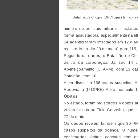
Batalhão de Choque (BPChoque) tem o maior n
número de policiais militares infecta
forma assustadora, especialmente na úl
54 agentes foram infectados em 12 dia
registrado no dia 28 de maio) para 115,
Segundo os dados, o Batalhão de Choq
dentro da corporação. Já são 14 
Aperfeiçoamento (CFAPM), com 13 caso
Batalhão, com 10.
Além disso, há 196 casos suspeitos. A 
Rodoviária (1º DPRE). Até o momento, 1
Óbitos
No estado, foram registrados 4 óbitos at
vítima foi o cabo Elcio Carvalho, que e
27 de maio.
Os dados revelam também que 36 PMs 
casos suspeitos da doença. O número
confirmados, óbitos, contatos com d