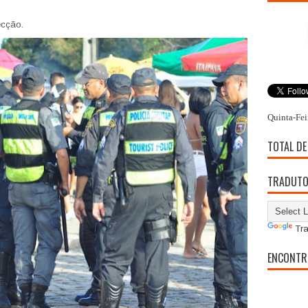
ecção.
Quinta-Fei
TOTAL DE
TRADUT
Tra
ENCONTR