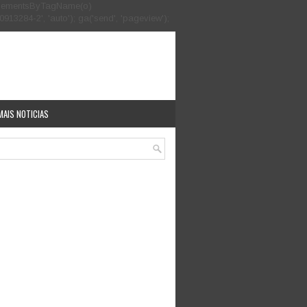
.getElementsByTagName(o)
913284-2', 'auto'); ga('send', 'pageview');
MAIS NOTICIAS