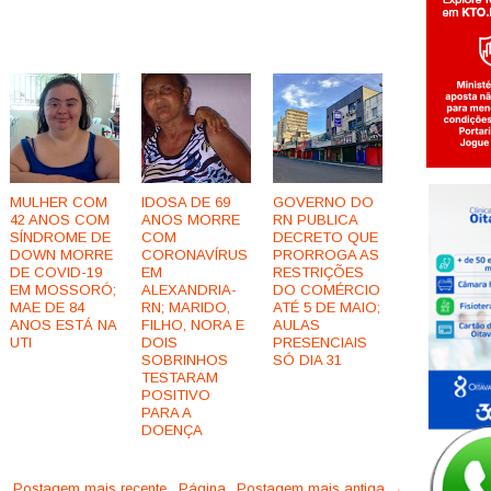
MULHER COM
IDOSA DE 69
GOVERNO DO
42 ANOS COM
ANOS MORRE
RN PUBLICA
SÍNDROME DE
COM
DECRETO QUE
DOWN MORRE
CORONAVÍRUS
PRORROGA AS
DE COVID-19
EM
RESTRIÇÕES
EM MOSSORÓ;
ALEXANDRIA-
DO COMÉRCIO
MAE DE 84
RN; MARIDO,
ATÉ 5 DE MAIO;
ANOS ESTÁ NA
FILHO, NORA E
AULAS
UTI
DOIS
PRESENCIAIS
SOBRINHOS
SÓ DIA 31
TESTARAM
POSITIVO
PARA A
DOENÇA
← Postagem mais recente
Página
Postagem mais antiga →