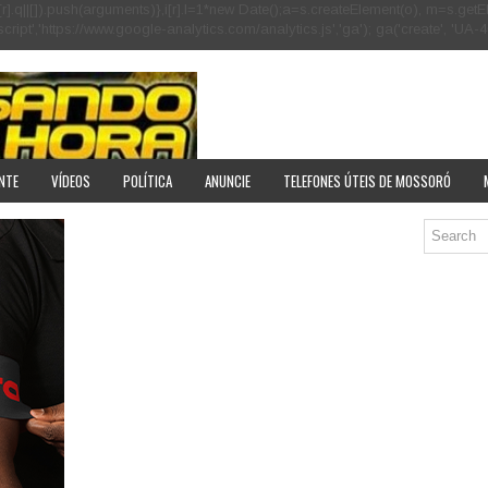
[r].q=i[r].q||[]).push(arguments)},i[r].l=1*new Date();a=s.createElement(o), m=s
pt','https://www.google-analytics.com/analytics.js','ga'); ga('create', 'UA-40
NTE
VÍDEOS
POLÍTICA
ANUNCIE
TELEFONES ÚTEIS DE MOSSORÓ