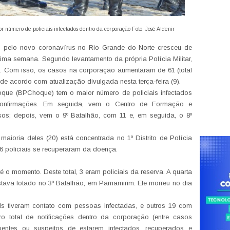
úmero de policiais infectados dentro da corporação Foto: José Aldenir
dos pelo novo coronavírus no Rio Grande do Norte cresceu de
tima semana. Segundo levantamento da própria Polícia Militar,
s. Com isso, os casos na corporação aumentaram de 61 (total
 de acordo com atualização divulgada nesta terça-feira (9).
ue (BPChoque) tem o maior número de policiais infectados
confirmações. Em seguida, vem o Centro de Formação e
s; depois, vem o 9º Batalhão, com 11 e, em seguida, o 8º
maioria deles (20) está concentrada no 1º Distrito de Polícia
6 policiais se recuperaram da doença.
é o momento. Deste total, 3 eram policiais da reserva. A quarta
stava lotado no 3º Batalhão, em Parnamirim. Ele morreu no dia
tiveram contato com pessoas infectadas, e outros 19 com
 total de notificações dentro da corporação (entre casos
oentes ou suspeitos de estarem infectados, recuperados e