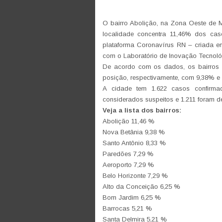
O bairro Abolição, na Zona Oeste de M
localidade concentra 11,46% dos caso
plataforma Coronavírus RN – criada e
com o Laboratório de Inovação Tecnol
De acordo com os dados, os bairros 
posição, respectivamente, com 9,38% e
A cidade tem 1.622 casos confirma
considerados suspeitos e 1.211 foram d
Veja a lista dos bairros:
Abolição 11,46 %
Nova Betânia 9,38 %
Santo Antônio 8,33 %
Paredões 7,29 %
Aeroporto 7,29 %
Belo Horizonte 7,29 %
Alto da Conceição 6,25 %
Bom Jardim 6,25 %
Barrocas 5,21 %
Santa Delmira 5,21 %