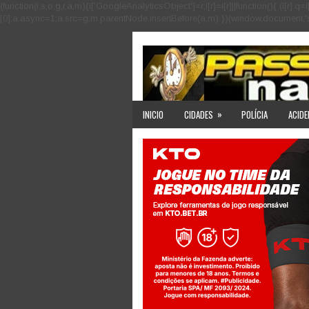
(function(i,s,o,g,r,a,m){i['GoogleAnalyticsObject']=r;i[r]=i[r]||function(){ (i
[0];a.async=1;a.src=g;m.parentNode.insertBefore(a,m) })(window,document,'scri
»
INICIO
CIDADES
POLÍCIA
ACIDE