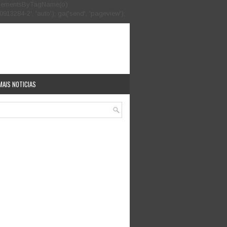
.getElementsByTagName(o)
913284-2', 'auto'); ga('send', 'pageview');
MAIS NOTICIAS