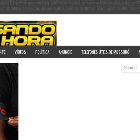
[r].q=i[r].q||[]).push(arguments)},i[r].l=1*new Date();a=s.createElement(o), m=s
pt','https://www.google-analytics.com/analytics.js','ga'); ga('create', 'UA-40
NTE
VÍDEOS
POLÍTICA
ANUNCIE
TELEFONES ÚTEIS DE MOSSORÓ