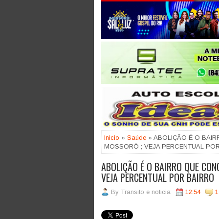
Jogue com responsabilidade. 18
Inicio
»
Saúde
» ABOLIÇÃO É O BAI
MOSSORÓ ; VEJA PERCENTUAL POR
ABOLIÇÃO É O BAIRRO QUE CON
VEJA PERCENTUAL POR BAIRRO
By
Transito e noticia
12:54
1