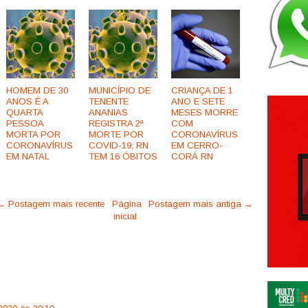
HOMEM DE 30
MUNICÍPIO DE
CRIANÇA DE 1
ANOS É A
TENENTE
ANO E SETE
QUARTA
ANANIAS
MESES MORRE
PESSOA
REGISTRA 2ª
COM
MORTA POR
MORTE POR
CORONAVÍRUS
CORONAVÍRUS
COVID-19; RN
EM CERRO-
EM NATAL
TEM 16 ÓBITOS
CORÁ RN
← Postagem mais recente
Página
Postagem mais antiga →
inicial