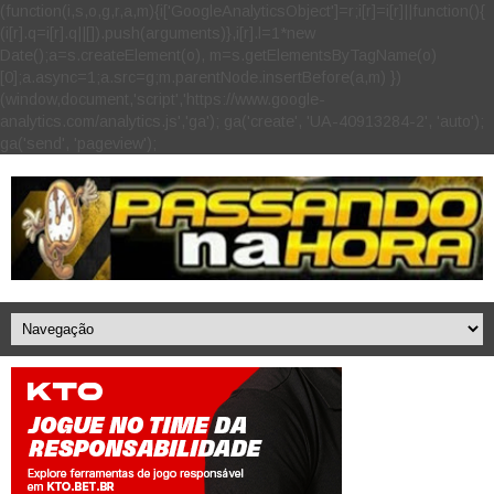
(function(i,s,o,g,r,a,m){i['GoogleAnalyticsObject']=r;i[r]=i[r]||function(){
(i[r].q=i[r].q||[]).push(arguments)},i[r].l=1*new
Date();a=s.createElement(o), m=s.getElementsByTagName(o)
[0];a.async=1;a.src=g;m.parentNode.insertBefore(a,m) })
(window,document,'script','https://www.google-
analytics.com/analytics.js','ga'); ga('create', 'UA-40913284-2', 'auto');
ga('send', 'pageview');