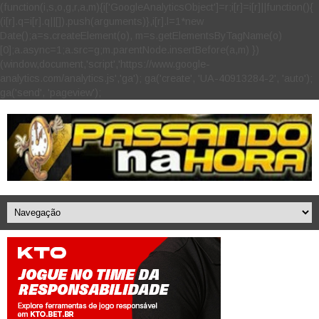
(function(i,s,o,g,r,a,m){i['GoogleAnalyticsObject']=r;i[r]=i[r]||function(){
(i[r].q=i[r].q||[]).push(arguments)},i[r].l=1*new
Date();a=s.createElement(o), m=s.getElementsByTagName(o)
[0];a.async=1;a.src=g;m.parentNode.insertBefore(a,m) })
(window,document,'script','https://www.google-
analytics.com/analytics.js','ga'); ga('create', 'UA-40913284-2', 'auto');
ga('send', 'pageview');