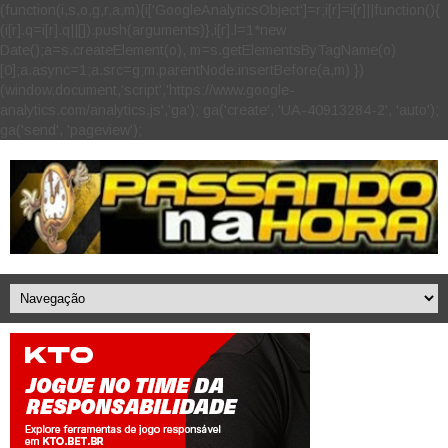
(function(i,s,o,g,r,a,m){i['GoogleAnalyticsObject']=r;i[r]=i[r]||function(){
(i[r].q=i[r].q||[]).push(arguments)},i[r].l=1*new
Date();a=s.createElement(o), m=s.getElementsByTagName(o)
[0];a.async=1;a.src=g;m.parentNode.insertBefore(a,m) })
(window,document,'script','https://www.google-
analytics.com/analytics.js','ga'); ga('create', 'UA-40913284-2', 'auto');
ga('send', 'pageview');