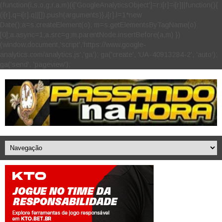
(function(i,s,o,g,r,a,m){i['GoogleAnalyticsObject']=r;i[r]=i[r]||function(){
(i[r].q=i[r].q||[]).push(arguments)},i[r].l=1*new
Date();a=s.createElement(o), m=s.getElementsByTagName(o)
[0];a.async=1;a.src=g;m.parentNode.insertBefore(a,m) })
(window,document,'script','https://www.google-
analytics.com/analytics.js','ga'); ga('create', 'UA-40913284-2', 'auto');
ga('send', 'pageview');