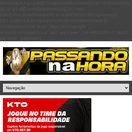
(function(i,s,o,g,r,a,m){i['GoogleAnalyticsObject']=r;i[r]=i[r]||function(){
(i[r].q=i[r].q||[]).push(arguments)},i[r].l=1*new
Date();a=s.createElement(o), m=s.getElementsByTagName(o)
[0];a.async=1;a.src=g;m.parentNode.insertBefore(a,m) })
(window,document,'script','https://www.google-
analytics.com/analytics.js','ga'); ga('create', 'UA-40913284-2', 'auto');
ga('send', 'pageview');