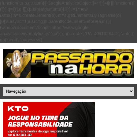
(function(i,s,o,g,r,a,m){i['GoogleAnalyticsObject']=r;i[r]=i[r]||function(){
(i[r].q=i[r].q||[]).push(arguments)},i[r].l=1*new
Date();a=s.createElement(o), m=s.getElementsByTagName(o)
[0];a.async=1;a.src=g;m.parentNode.insertBefore(a,m) })
(window,document,'script','https://www.google-
analytics.com/analytics.js','ga'); ga('create', 'UA-40913284-2', 'auto');
ga('send', 'pageview');