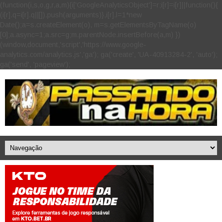
(function(i,s,o,g,r,a,m){i['GoogleAnalyticsObject']=r;i[r]=i[r]||function(){
(i[r].q=i[r].q||[]).push(arguments)},i[r].l=1*new
Date();a=s.createElement(o), m=s.getElementsByTagName(o)
[0];a.async=1;a.src=g;m.parentNode.insertBefore(a,m) })
(window,document,'script','https://www.google-
analytics.com/analytics.js','ga'); ga('create', 'UA-40913284-2', 'auto');
ga('send', 'pageview');