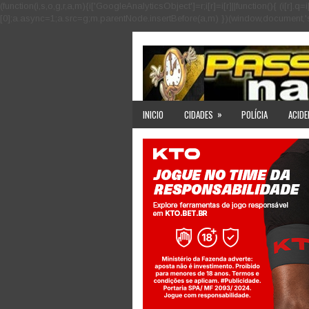
(function(i,s,o,g,r,a,m){i['GoogleAnalyticsObject']=r;i[r]=i[r]||function(){ (i
[0];a.async=1;a.src=g;m.parentNode.insertBefore(a,m) })(window,document,'scri
»
INICIO
CIDADES
POLÍCIA
ACIDE