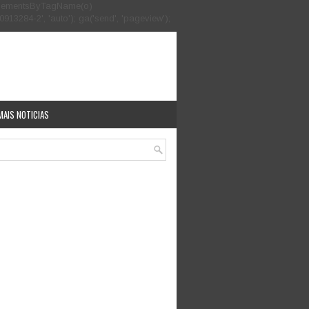
.getElementsByTagName(o)
913284-2', 'auto'); ga('send', 'pageview');
MAIS NOTICIAS