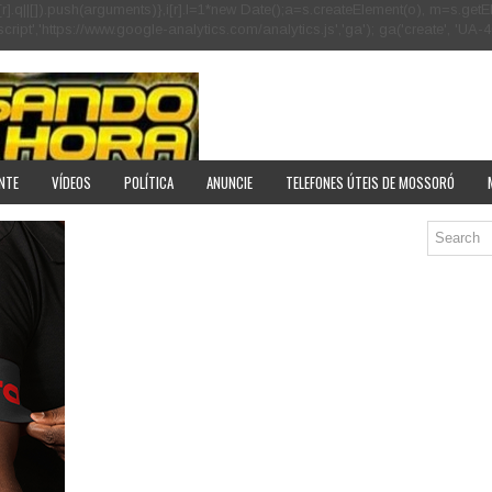
[r].q=i[r].q||[]).push(arguments)},i[r].l=1*new Date();a=s.createElement(o), m=s
pt','https://www.google-analytics.com/analytics.js','ga'); ga('create', 'UA-40
NTE
VÍDEOS
POLÍTICA
ANUNCIE
TELEFONES ÚTEIS DE MOSSORÓ