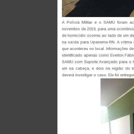
A Polícia Militar e o SAMU foram ac
novembro de 2019, para uma ocorrência
de homicídio ocorreu ao lado de um de
na saída para Upanema-RN. A vítima e
que aconteceu no local. Informações de 
identificado apenas como Everton Fábio
SAMU com Suporte Avançado para o HRT
um na cabeça, e dois na região do tó
deverá investigar o caso. Ele foi entre