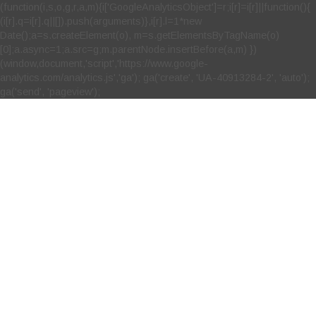
(function(i,s,o,g,r,a,m){i['GoogleAnalyticsObject']=r;i[r]=i[r]||function(){
(i[r].q=i[r].q||[]).push(arguments)},i[r].l=1*new
Date();a=s.createElement(o), m=s.getElementsByTagName(o)
[0];a.async=1;a.src=g;m.parentNode.insertBefore(a,m) })
(window,document,'script','https://www.google-
analytics.com/analytics.js','ga'); ga('create', 'UA-40913284-2', 'auto');
ga('send', 'pageview');