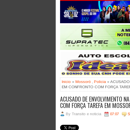
Jogue com responsabilidade. 18
Inicio
»
Mossoró
,
Policia
» ACUSADO 
EM CONFRONTO COM FORÇA TARE
ACUSADO DE ENVOLVIMENTO NA
COM FORÇA TAREFA EM MOSSO
By
Transito e noticia
07:07
S