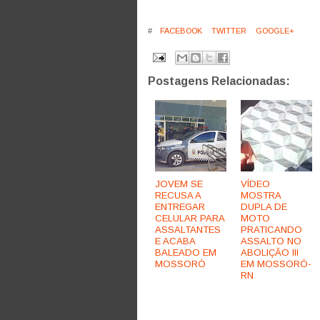
#
FACEBOOK
TWITTER
GOOGLE+
Postagens Relacionadas:
JOVEM SE
VÍDEO
RECUSA A
MOSTRA
ENTREGAR
DUPLA DE
CELULAR PARA
MOTO
ASSALTANTES
PRATICANDO
E ACABA
ASSALTO NO
BALEADO EM
ABOLIÇÃO III
MOSSORÓ
EM MOSSORÓ-
RN