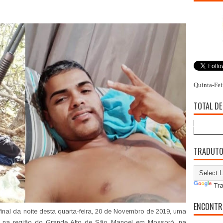
Quinta-Fei
TOTAL DE
TRADUT
Tra
ENCONTR
o final da noite desta quarta-feira, 20 de Novembro de 2019, uma
” na região do Grande Alto de São Manoel em Mossoró, na