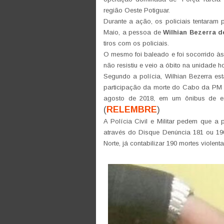
região Oeste Potiguar.
Durante a ação, os policiais tentaram 
Maio, a pessoa de
Wilhian Bezerra d
tiros com os policiais.
O mesmo foi baleado e foi socorrido à
não resistiu e veio a óbito na unidade ho
Segundo a polícia, Wilhian Bezerra est
participação da morte do Cabo da PM I
agosto de 2018, em um ônibus de es
(
RELEMBRE
)
A Polícia Civil e Militar pedem que a
através do Disque Denúncia 181 ou 19
Norte, já contabilizar 190 mortes violent