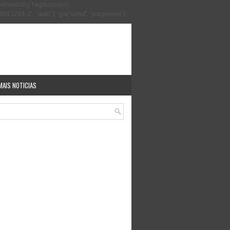
.getElementsByTagName(o)
913284-2', 'auto'); ga('send', 'pageview');
MAIS NOTICIAS