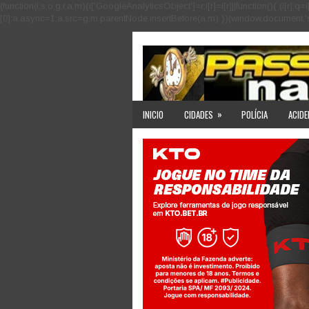
(function(i,s,o,g,r,a,m){i['GoogleAnalyticsObject']=r;i[r]=i[r]||function(){ (i
[0];a.async=1;a.src=g;m.parentNode.insertBefore(a,m) })(window,document,'scri
»
INICIO
CIDADES
POLÍCIA
ACIDE