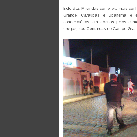
Belo das Mirandas como era mais conh
Grande, Caraúbas e Upanema e e
condenatórias, em abertos pelos crimes
drogas, nas Comarcas de Campo Gran