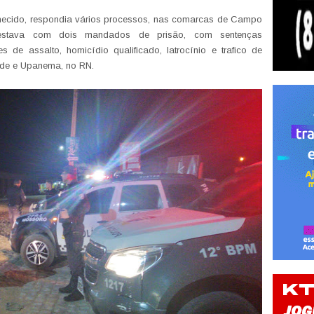
ecido, respondia vários processos, nas comarcas de Campo
stava com dois mandados de prisão, com sentenças
 de assalto, homicídio qualificado, latrocínio e trafico de
de e Upanema, no RN.