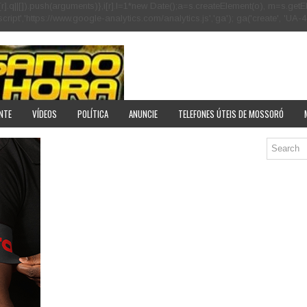
[r].q=i[r].q||[]).push(arguments)},i[r].l=1*new Date();a=s.createElement(o), m=s
pt','https://www.google-analytics.com/analytics.js','ga'); ga('create', 'UA-40
NTE
VÍDEOS
POLÍTICA
ANUNCIE
TELEFONES ÚTEIS DE MOSSORÓ