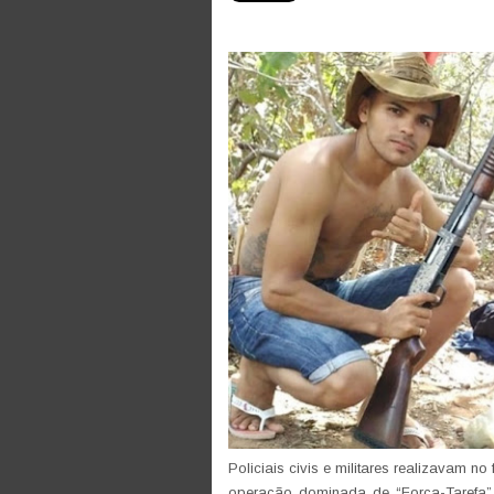
Policiais civis e militares realizavam n
operação dominada de “Força-Tarefa