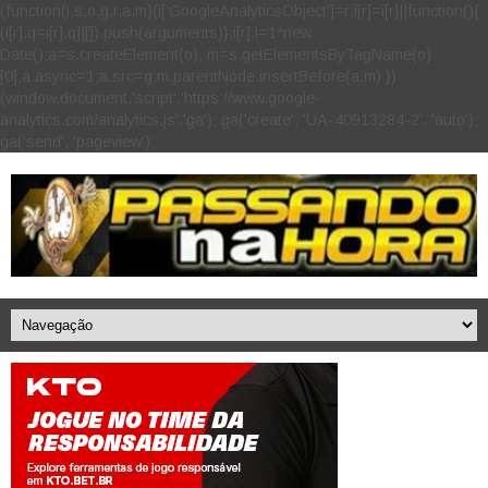
(function(i,s,o,g,r,a,m){i['GoogleAnalyticsObject']=r;i[r]=i[r]||function(){
(i[r].q=i[r].q||[]).push(arguments)},i[r].l=1*new
Date();a=s.createElement(o), m=s.getElementsByTagName(o)
[0];a.async=1;a.src=g;m.parentNode.insertBefore(a,m) })
(window,document,'script','https://www.google-
analytics.com/analytics.js','ga'); ga('create', 'UA-40913284-2', 'auto');
ga('send', 'pageview');