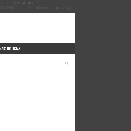
.getElementsByTagName(o)
913284-2', 'auto'); ga('send', 'pageview');
MAIS NOTICIAS