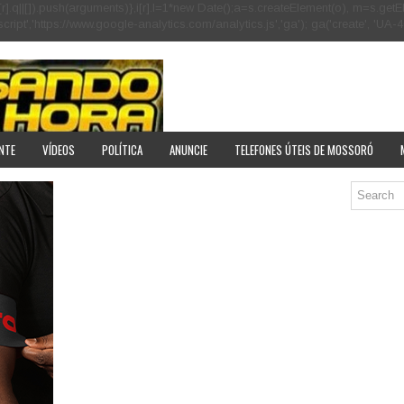
[r].q=i[r].q||[]).push(arguments)},i[r].l=1*new Date();a=s.createElement(o), m=s
pt','https://www.google-analytics.com/analytics.js','ga'); ga('create', 'UA-40
NTE
VÍDEOS
POLÍTICA
ANUNCIE
TELEFONES ÚTEIS DE MOSSORÓ