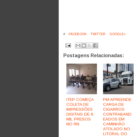
#
FACEBOOK
TWITTER
GOOGLE+
Postagens Relacionadas:
ITEP COMEÇA
PM APREENDE
COLETA DE
CARGA DE
IMPRESSÕES
CIGARROS
DIGITAIS DE 8
CONTRABAND
MIL PRESOS
EADOS EM
NO RN
CAMINHÃO
ATOLADO NO
LITORAL DO