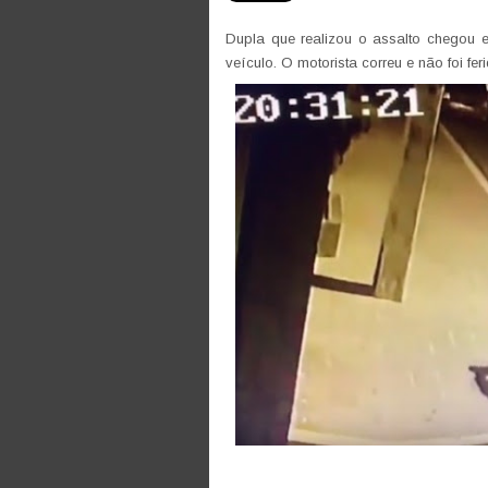
Dupla que realizou o assalto chegou e
veículo. O motorista correu e não foi fer