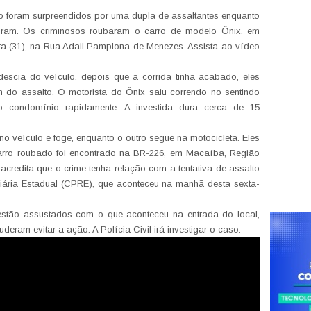
vo foram surpreendidos por uma dupla de assaltantes enquanto
am. Os criminosos roubaram o carro de modelo Ônix, em
ira (31), na Rua Adail Pamplona de Menezes. Assista ao vídeo
escia do veículo, depois que a corrida tinha acabado, eles
do assalto. O motorista do Ônix saiu correndo no sentindo
no condomínio rapidamente. A investida dura cerca de 15
o veículo e foge, enquanto o outro segue na motocicleta. Eles
arro roubado foi encontrado na BR-226, em Macaíba, Região
r acredita que o crime tenha relação com a tentativa de assalto
ria Estadual (CPRE), que aconteceu na manhã desta sexta-
stão assustados com o que aconteceu na entrada do local,
eram evitar a ação. A Polícia Civil irá investigar o caso.