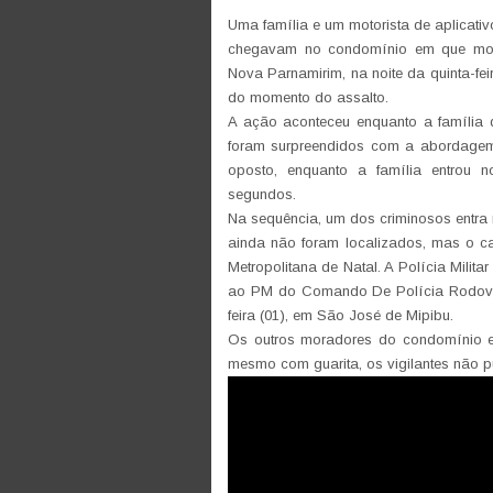
Uma família e um motorista de aplicati
chegavam no condomínio em que mor
Nova Parnamirim, na noite da quinta-fe
do momento do assalto.
A ação aconteceu enquanto a família d
foram surpreendidos com a abordagem 
oposto, enquanto a família entrou 
segundos.
Na sequência, um dos criminosos entra n
ainda não foram localizados, mas o c
Metropolitana de Natal. A Polícia Milita
ao PM do Comando De Polícia Rodoviá
feira (01), em São José de Mipibu.
Os outros moradores do condomínio e
mesmo com guarita, os vigilantes não pud