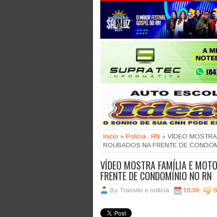
Jogue com responsabilidade. 18
Inicio
»
Policia
,
RN
» VÍDEO MOSTRA 
ROUBADOS NA FRENTE DE CONDOM
VÍDEO MOSTRA FAMÍLIA E MOTO
FRENTE DE CONDOMÍNIO NO RN
By
Transito e noticia
16:30
S