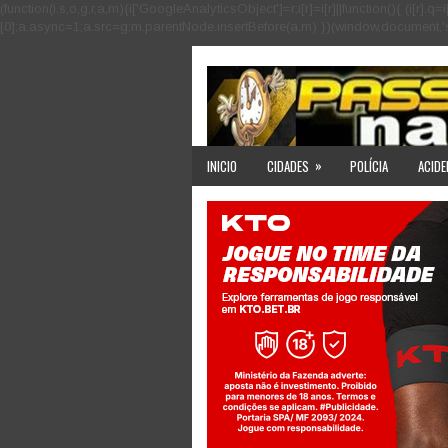
(function(i,s,o,g,r,a,m){i['GoogleAnalyticsObject']=r;i[r]=i[r]||function(){ (i
[0];a.async=1;a.src=g;m.parentNode.insertBefore(a,m) })(window,document,'scri
»
INICIO
CIDADES
POLÍCIA
ACIDE