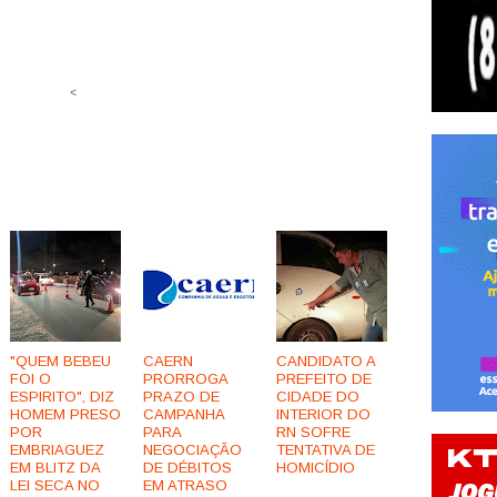
<
"QUEM BEBEU
CAERN
CANDIDATO A
FOI O
PRORROGA
PREFEITO DE
ESPIRITO", DIZ
PRAZO DE
CIDADE DO
HOMEM PRESO
CAMPANHA
INTERIOR DO
POR
PARA
RN SOFRE
EMBRIAGUEZ
NEGOCIAÇÃO
TENTATIVA DE
EM BLITZ DA
DE DÉBITOS
HOMICÍDIO
LEI SECA NO
EM ATRASO