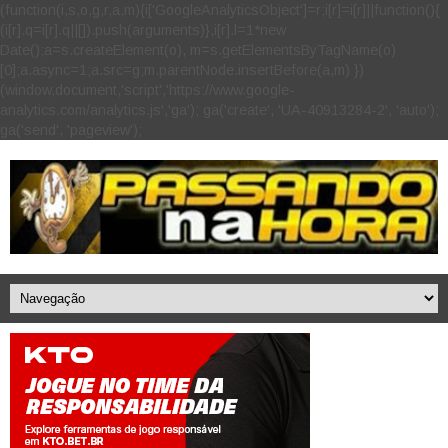
(function(i,s,o,g,r,a,m){i['GoogleAnalyticsObject']=r;i[r]=i[r]||function(){
(i[r].q=i[r].q||[]).push(arguments)},i[r].l=1*new
Date();a=s.createElement(o), m=s.getElementsByTagName(o)
[0];a.async=1;a.src=g;m.parentNode.insertBefore(a,m) })
(window,document,'script','https://www.google-
analytics.com/analytics.js','ga'); ga('create', 'UA-40913284-2', 'auto');
ga('send', 'pageview');