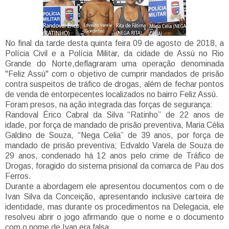
No final da tarde desta quinta feira 09 de agosto de 2018, a
Polícia Civil e a Polícia Militar, da cidade de Assú no Rio
Grande do Norte,deflagraram uma operação denominada
"Feliz Assú" com o objetivo de cumprir mandados de prisão
contra suspeitos de tráfico de drogas, além de fechar pontos
de venda de entorpecentes localizados no bairro Feliz Assú.
Foram presos, na ação integrada das forças de segurança:
Randoval Érico Cabral da Silva “Ratinho” de 22 anos de
idade, por força de mandado de prisão preventiva, Maria Célia
Galdino de Souza, “Nega Celia” de 39 anos, por força de
mandado de prisão preventiva; Edvaldo Varela de Souza de
29 anos, condenado há 12 anos pelo crime de Tráfico de
Drogas, foragido do sistema prisional da comarca de Pau dos
Ferros.
Durante a abordagem ele apresentou documentos com o de
Ivan Silva da Conceição, apresentando inclusive carteira de
identidade, mas durante os procedimentos na Delegacia, ele
resolveu abrir o jogo afirmando que o nome e o documento
com o nome de Ivan era falsa.