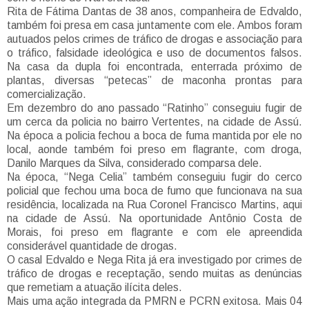
Rita de Fátima Dantas de 38 anos, companheira de Edvaldo,
também foi presa em casa juntamente com ele. Ambos foram
autuados pelos crimes de tráfico de drogas e associação para
o tráfico, falsidade ideológica e uso de documentos falsos.
Na casa da dupla foi encontrada, enterrada próximo de
plantas, diversas “petecas” de maconha prontas para
comercialização.
Em dezembro do ano passado “Ratinho” conseguiu fugir de
um cerca da policia no bairro Vertentes, na cidade de Assú.
Na época a policia fechou a boca de fuma mantida por ele no
local, aonde também foi preso em flagrante, com droga,
Danilo Marques da Silva, considerado comparsa dele.
Na época, “Nega Celia” também conseguiu fugir do cerco
policial que fechou uma boca de fumo que funcionava na sua
residência, localizada na Rua Coronel Francisco Martins, aqui
na cidade de Assú. Na oportunidade Antônio Costa de
Morais, foi preso em flagrante e com ele apreendida
considerável quantidade de drogas.
O casal Edvaldo e Nega Rita já era investigado por crimes de
tráfico de drogas e receptação, sendo muitas as denúncias
que remetiam a atuação ilícita deles.
Mais uma ação integrada da PMRN e PCRN exitosa. Mais 04