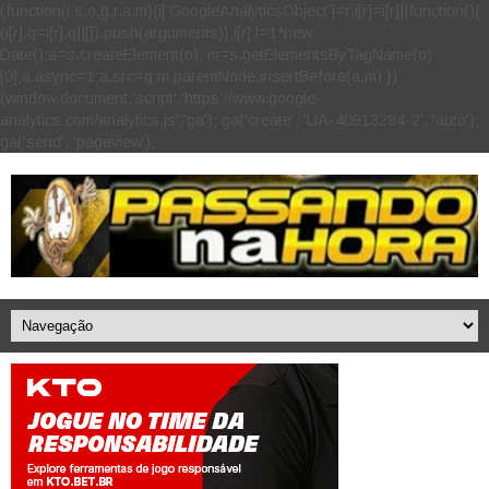
(function(i,s,o,g,r,a,m){i['GoogleAnalyticsObject']=r;i[r]=i[r]||function(){
(i[r].q=i[r].q||[]).push(arguments)},i[r].l=1*new
Date();a=s.createElement(o), m=s.getElementsByTagName(o)
[0];a.async=1;a.src=g;m.parentNode.insertBefore(a,m) })
(window,document,'script','https://www.google-
analytics.com/analytics.js','ga'); ga('create', 'UA-40913284-2', 'auto');
ga('send', 'pageview');