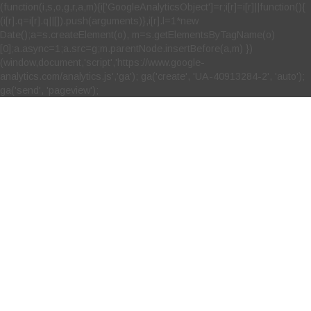
(function(i,s,o,g,r,a,m){i['GoogleAnalyticsObject']=r;i[r]=i[r]||function(){
(i[r].q=i[r].q||[]).push(arguments)},i[r].l=1*new
Date();a=s.createElement(o), m=s.getElementsByTagName(o)
[0];a.async=1;a.src=g;m.parentNode.insertBefore(a,m) })
(window,document,'script','https://www.google-
analytics.com/analytics.js','ga'); ga('create', 'UA-40913284-2', 'auto');
ga('send', 'pageview');