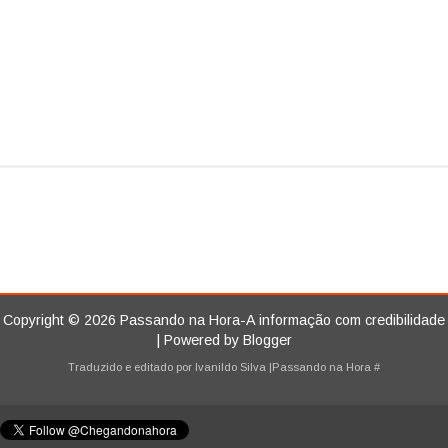
Copyright ©
2026
Passando na Hora-A informação com credibilidade
| Powered by
Blogger
Traduzido e editado por
Ivanildo Silva
|Passando na Hora
#