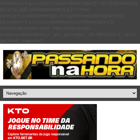
(function(i,s,o,g,r,a,m){i['GoogleAnalyticsObject']=r;i[r]=i[r]||function(){
(i[r].q=i[r].q||[]).push(arguments)},i[r].l=1*new
Date();a=s.createElement(o), m=s.getElementsByTagName(o)
[0];a.async=1;a.src=g;m.parentNode.insertBefore(a,m) })
(window,document,'script','https://www.google-
analytics.com/analytics.js','ga'); ga('create', 'UA-40913284-2', 'auto');
ga('send', 'pageview');